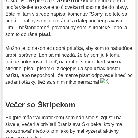
kašľal. Práve preto ale, že ide o neskutočne múdreho a
podľa všetkého skvelého človeka mi toto nejde do hlavy.
Ešte mi tam v strede napísal komentár “Sorry, ale toto sa
nedá… bol by som tu do rána” a ďalej ani neopravoval.
Hm… neštandardné, povedal by som. A ironické, lebo ja
som to do rána
písal
.
Možno je to nakoniec dobrá príučka, aby som to nabudúce
urobil správne. Len sa mi nezdá, že by som ju k tomu
reálne potreboval. I keď, na druhej strane, keď sme na
strednej písali písomku z dejepisu a spolužiak dostal
päťku, lebo nepochopil, že máme písať odpovede hneď po
zadaní otázky, tiež sa s ním nikto nemaznal
.
Večer so Škripekom
Po (pre mňa traumatickom) seminári sme si zgustli na
skvelej večeri a privítali Branislava Škripeka, ktorý mal
porozprávať niečo o tom, ako by mal vyzerať aktívny
kresťan v politike.