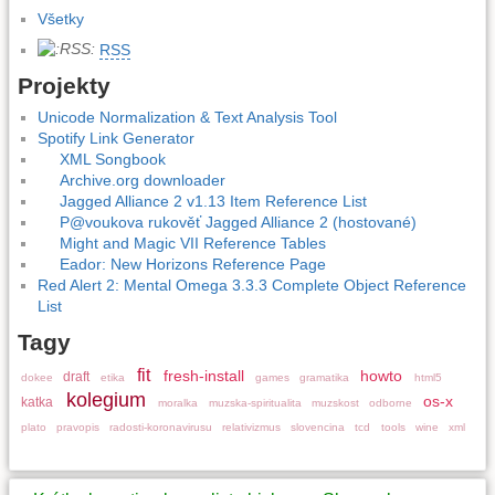
Všetky
RSS
Projekty
Unicode Normalization & Text Analysis Tool
Spotify Link Generator
XML Songbook
Archive.org downloader
Jagged Alliance 2 v1.13 Item Reference List
P@voukova rukověť Jagged Alliance 2 (hostované)
Might and Magic VII Reference Tables
Eador: New Horizons Reference Page
Red Alert 2: Mental Omega 3.3.3 Complete Object Reference
List
Tagy
fit
fresh-install
howto
draft
dokee
etika
games
gramatika
html5
kolegium
os-x
katka
moralka
muzska-spiritualita
muzskost
odborne
plato
pravopis
radosti-koronavirusu
relativizmus
slovencina
tcd
tools
wine
xml