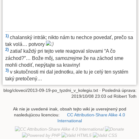
1)
chalanský intrák; nikto nám tu nechce povedať, prečo sa
tak volá… potvory
2)
zatiaľ každý pri tejto vete reagoval slovami “A čo
záchod?”… Bože môj,
samozrejme
že na záchod sme
mohli chodiť, nepýtajte sa kraviny!
3)
v skutočnosti mi dal jednotku, ale tu je celý ten systém
taký pretočený…
blog/cloveci/2013-09-19-po_tyzdni_v_kolegiu.txt
· Posledná úprava:
2019/10/08 23:03 od
Róbert Toth
Ak nie je uvedené inak, obsah tejto wiki je uverejnený pod
nasledujúcou licenciou:
CC Attribution-Share Alike 4.0
International