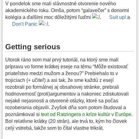
V pondelok sme mali slávnostné otvorenie nového
akademického roku. Omša, potom “galavečer” s donormi
kolégia a ďalšími moc dôležitými ľuďmi
.
Suit up!
a
Don't Panic
.
Getting serious
Utorok ráno som mal prvý tutoriál, na ktorý sme mali
prípravu vo forme krátkej eseje na tému “Môže existovať
priateľstvo medzi mužom a ženou?” Prebiehalo to v
trojiciach (+ učiteľ) a asi tak, že sme každú z esejí
rozobrali po formálnej aj obsahovej stránke, prebrali
hodnovernosť (proti)argumentov a nakoniec zdiskutovali
nejaké nejasnosti a otvorené otázky, ktoré sa počas
rozoberania objavili. Zvyšok dňa som potom študoval a
poznámkoval si
text od Ratzingera o kríze kultúr v Európe
.
Bol relatívne krátky (20 strán), ale trvá to, kým ho človek
celý vstrebá, takže som to čítal vlastne trikrát.