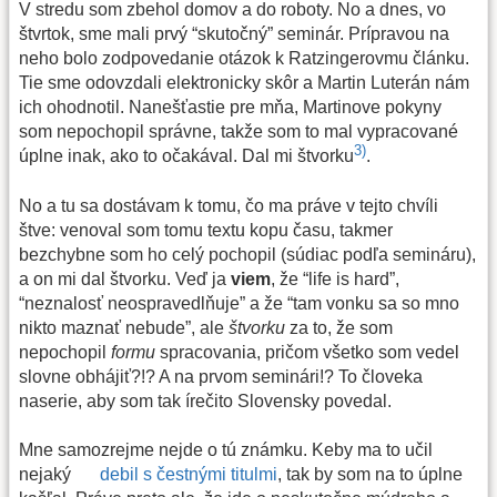
V stredu som zbehol domov a do roboty. No a dnes, vo
štvrtok, sme mali prvý “skutočný” seminár. Prípravou na
neho bolo zodpovedanie otázok k Ratzingerovmu článku.
Tie sme odovzdali elektronicky skôr a Martin Luterán nám
ich ohodnotil. Nanešťastie pre mňa, Martinove pokyny
som nepochopil správne, takže som to mal vypracované
3)
úplne inak, ako to očakával. Dal mi štvorku
.
No a tu sa dostávam k tomu, čo ma práve v tejto chvíli
štve: venoval som tomu textu kopu času, takmer
bezchybne som ho celý pochopil (súdiac podľa semináru),
a on mi dal štvorku. Veď ja
viem
, že “life is hard”,
“neznalosť neospravedlňuje” a že “tam vonku sa so mno
nikto maznať nebude”, ale
štvorku
za to, že som
nepochopil
formu
spracovania, pričom všetko som vedel
slovne obhájiť?!? A na prvom seminári!? To človeka
naserie, aby som tak írečito Slovensky povedal.
Mne samozrejme nejde o tú známku. Keby ma to učil
nejaký
debil s čestnými titulmi
, tak by som na to úplne