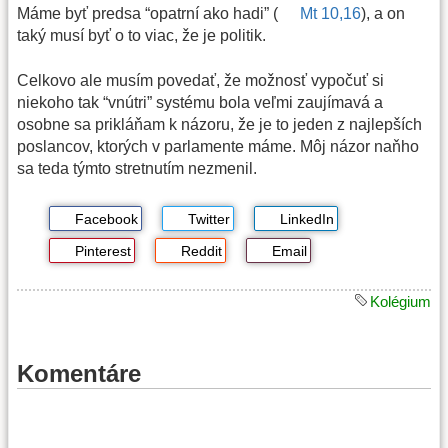
Máme byť predsa “opatrní ako hadi” (
Mt 10,16
), a on
taký musí byť o to viac, že je politik.
Celkovo ale musím povedať, že možnosť vypočuť si
niekoho tak “vnútri” systému bola veľmi zaujímavá a
osobne sa prikláňam k názoru, že je to jeden z najlepších
poslancov, ktorých v parlamente máme. Môj názor naňho
sa teda týmto stretnutím nezmenil.
Facebook
Twitter
LinkedIn
Pinterest
Reddit
Email
Kolégium
Komentáre