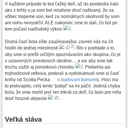
V každom prípade to bol ťažký deň, až do poobedia lialo
ako z krhly a ja som bol relatívne
dosť
naštvaný, že sa
vôbec trepeme von, keď za normálnych okolností by som
ani nohu nevystrčil. ALE nakoniec sme to dali, čo bol pri
tom počasí nadľudský výkon
.
Druhá časť bola ešte zaujímavejšia: zavreli nás na 24
2)
hodín do jednej miestnosti
. Išlo v podstate o to,
aby sme si prešli určitým spoznávaním ako skupina, čo je
v uzavrených priestoroch ideálne… a asi aby sme tak
trochu zažili aj ponorkovú chorobu
. Prebehla asi
trojhodinové reflexia, prebrali a vydiskutovali sme si časť
knihy od Scotta Pecka
o budovaní komunity
. Hoci ma
to prekvapilo, celý tento “pobyt” sa mi páčil. Jediná chyba
bola, že sme mohli jesť len trikrát za deň, čo bolo pre mňa
dosť hrozné utrpenie
.
Veľká sláva