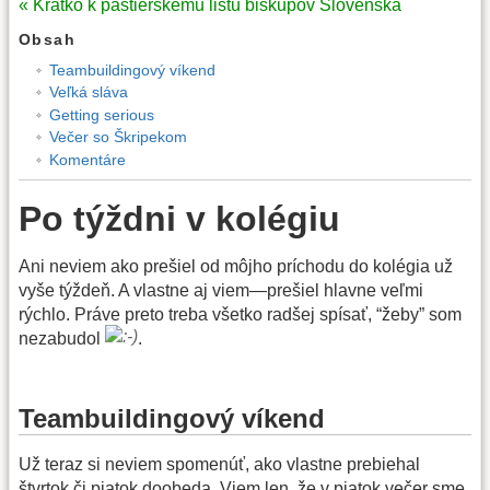
« Krátko k pastierskemu listu biskupov Slovenska
Obsah
Teambuildingový víkend
Veľká sláva
Getting serious
Večer so Škripekom
Komentáre
Po týždni v kolégiu
Ani neviem ako prešiel od môjho príchodu do kolégia už
vyše týždeň. A vlastne aj viem—prešiel hlavne veľmi
rýchlo. Práve preto treba všetko radšej spísať, “žeby” som
nezabudol
.
Teambuildingový víkend
Už teraz si neviem spomenúť, ako vlastne prebiehal
štvrtok či piatok doobeda. Viem len, že v piatok večer sme