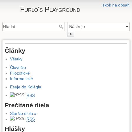
skok na obsah
Furlo's Playground
>
Články
Všetky
Človečie
Filozofické
Informatické
Eseje do Kolégia
RSS
Prečítané diela
Staršie diela »
RSS
Hlášky