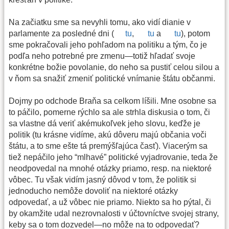
Na začiatku sme sa nevyhli tomu, ako vidí dianie v
parlamente za posledné dni (
tu
,
tu
a
tu
), potom
sme pokračovali jeho pohľadom na politiku a tým, čo je
podľa neho potrebné pre zmenu—totiž hľadať svoje
konkrétne božie povolanie, do neho sa pustiť celou silou a
v ňom sa snažiť zmeniť politické vnímanie štátu občanmi.
Dojmy po odchode Braňa sa celkom líšili. Mne osobne sa
to páčilo, pomerne rýchlo sa ale strhla diskusia o tom, či
sa vlastne dá veriť akémukoľvek jeho slovu, keďže je
politik (tu krásne vidíme, akú dôveru majú občania voči
štátu, a to sme ešte tá premýšľajúca časť). Viacerým sa
tiež nepáčilo jeho “mlhavé” politické vyjadrovanie, teda že
neodpovedal na mnohé otázky priamo, resp. na niektoré
vôbec. Tu však vidím jasný dôvod v tom, že politik si
jednoducho nemôže dovoliť na niektoré otázky
odpovedať, a už vôbec nie priamo. Niekto sa ho pýtal, či
by okamžite udal nezrovnalosti v účtovníctve svojej strany,
keby sa o tom dozvedel—no môže na to odpovedať?