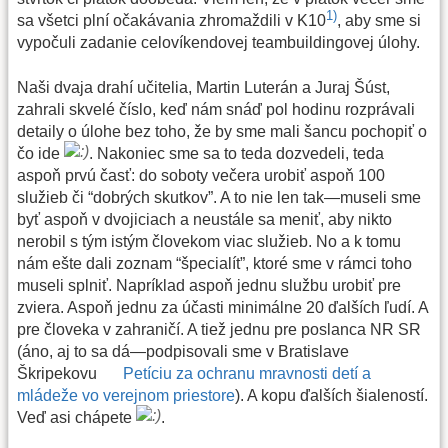
1)
sa všetci plní očakávania zhromaždili v K10
, aby sme si
vypočuli zadanie celovíkendovej teambuildingovej úlohy.
Naši dvaja drahí učitelia, Martin Luterán a Juraj Šúst,
zahrali skvelé číslo, keď nám snáď pol hodinu rozprávali
detaily o úlohe bez toho, že by sme mali šancu pochopiť o
čo ide
. Nakoniec sme sa to teda dozvedeli, teda
aspoň prvú časť: do soboty večera urobiť aspoň 100
služieb či “dobrých skutkov”. A to nie len tak—museli sme
byť aspoň v dvojiciach a neustále sa meniť, aby nikto
nerobil s tým istým človekom viac služieb. No a k tomu
nám ešte dali zoznam “špecialít”, ktoré sme v rámci toho
museli splniť. Napríklad aspoň jednu službu urobiť pre
zviera. Aspoň jednu za účasti minimálne 20 ďalších ľudí. A
pre človeka v zahraničí. A tiež jednu pre poslanca NR SR
(áno, aj to sa dá—podpisovali sme v Bratislave
Škripekovu
Petíciu za ochranu mravnosti detí a
mládeže vo verejnom priestore
). A kopu ďalších šialeností.
Veď asi chápete
.