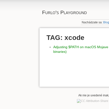
Furlo's Playground
Nachádzate sa:
Blo
TAG: xcode
Adjusting $PATH on macOS Mojave (
binaries)
Ak nie je uvedené inak