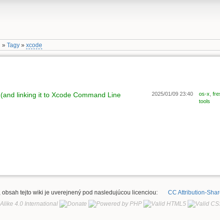
g
»
Tagy
»
xcode
and linking it to Xcode Command Line
2025/01/09 23:40
os-x
,
fre
tools
, obsah tejto wiki je uverejnený pod nasledujúcou licenciou:
CC Attribution-Share