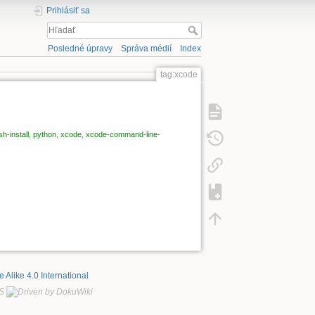
Prihlásiť sa
Posledné úpravy
Správa médií
Index
tag:xcode
sh-install
,
python
,
xcode
,
xcode-command-line-
 Alike 4.0 International